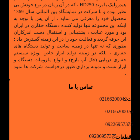
هیدرولیک با برند HD250 ، که در آن زمان در نوع خودش بی
نظیر بوده و با شرکت در نمایشگاه بین المللی سال 1369
محصول خود را معرفی می نماید ، از آن پس با توجه به
اینکه این مجموعه تنها تولید کننده دستگاه حفاری در ایران
بود و مورد عنایت ، پشتیبانی و استقبال دست اندرکاران
این حرفه گردید و فعالیت خود را در این زمینه گسترش داد ؛
بطوری که نه تنها در زمینه ساخت و تولید دستگاه های
حفاری ، بلکه در زمینه تولید ابزار خاص بویژه سیستم
حفاری دریایی (جک آپ بارج) و انواع ملزومات دستگاه و
ابزار تست و نمونه برداری طبق درخواست شرکت ها نمود
.
تماس با ما
شرکت :
02166200042
لی :
02166200075
وره :
09226957375
09206957375
مین قطعات :