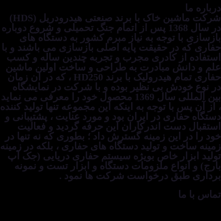
درباره ما
شرکت ماشین خاک با برند صنعتی هیدرودریل (HDS)
در سال 1368 پس از اتمام جنگ تحمیلی و شروع دوباره
بازسازی با توجه به نیاز مبرم کشور به دستگاه های
حفاری که در حقیقت پایه اصلی بازسازی می باشند و با
استفاده از کادری مجرب و تجربه چندین ساله و کسب
علم و دانش مبادرت به طراحی و ساخت اولین ماشین
حفاری تمام هیدرولیک با برند HD250 ، که در آن زمان
در نوع خودش بی نظیر بوده و با شرکت در نمایشگاه
بین المللی سال 1369 محصول خود را معرفی می نماید
، از آن پس با توجه به اینکه این مجموعه تنها تولید کننده
دستگاه حفاری در ایران بود و مورد عنایت ، پشتیبانی و
استقبال دست اندرکاران این حرفه گردید و فعالیت
خود را در این زمینه گسترش داد ؛ بطوری که نه تنها در
زمینه ساخت و تولید دستگاه های حفاری ، بلکه در زمینه
تولید ابزار خاص بویژه سیستم حفاری دریایی (جک آپ
بارج) و انواع ملزومات دستگاه و ابزار تست و نمونه
برداری طبق درخواست شرکت ها نمود .
تماس با ما