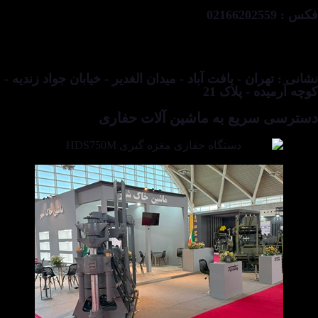
فکس : 02166202559
نشانی : تهران - یافت آباد - میدان الغدیر - خیابان جواد زندیه -
کوچه آرمیده - پلاک 21
دسترسی سریع به ماشین آلات حفاری